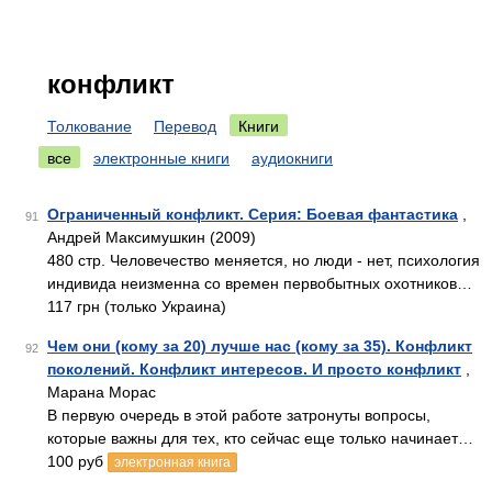
конфликт
Толкование
Перевод
Книги
все
электронные книги
аудиокниги
Ограниченный конфликт. Серия: Боевая фантастика
,
91
Андрей Максимушкин (2009)
480 стр. Человечество меняется, но люди - нет, психология
индивида неизменна со времен первобытных охотников…
117 грн (только Украина)
Чем они (кому за 20) лучше нас (кому за 35). Конфликт
92
поколений. Конфликт интересов. И просто конфликт
,
Марана Морас
В первую очередь в этой работе затронуты вопросы,
которые важны для тех, кто сейчас еще только начинает…
100 руб
электронная книга