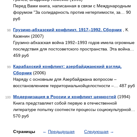
Перед Вами книга, написанная в связи с Международным
фо­румом "За солидарность против нетерпимости, за… 90
руб
Грузино-абхазский конфликт. 1917–1992. Сборник
, К.
98
Казенин (2007)
Грузино-абхазская война 1992–1993 годов имела огромные
последствия для постсоветского пространства. Эта война…
459 руб
Карабахский конфликт: азербайджанский взгляд.
99
Сборник
(2006)
Наряду с основным для Азербайджана вопросом –
восстановлением территориальнойцелостности –… 487 руб
Модернизация в России и конфликт ценностей
(1994)
100
Книга представляет собой первую в отечественной
литературе попытку соотнести процессы социокультурной…
570 руб
Страницы
←
Предыдущая
Следующая
→