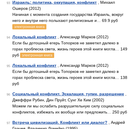
Израиль: политика, оккупация, конфликт
, Михаил
93
Ошеров (2012)
Начиная с момента создания государства Израиль, вокруг
него и внутри него полыхают религиозные и… 69.9 руб
электронная книга
Локальный конфликт
, Александр Марков (2012)
94
Если бы дотошный егерь Топорков не заметил далеко в
горах проблеска света, жизнь героев этой книги могла… 149
руб
электронная книга
Локальный конфликт
, Александр Марков (2012)
95
Если бы дотошный егерь Топорков не заметил далеко в
горах проблеска света, жизнь героев этой книги могла… 138
руб
Социальный конфликт. Эскалация, тупик, разрешение
,
96
Джеффри Рубин, Дин Пруйт, Сунг Хе Ким (2002)
Можем ли мы ослабить разрушительную силу социальных
конфликтов, избежать их вообще или предложить… 250 руб
Встреча цивилизаций. Конфликт или диалог?
, Андрей
97
Грачев, Владимир Ломейко (1995)